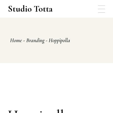
Skip
to
Studio Totta
the
content
Home
Branding
Hoppipolla